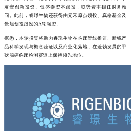
君安创新投资、银盛泰资本跟投，取势资本担任财务顾
问。此前，睿璟生物还获得由元禾原点领投、真格基金及
景旭创投跟投的A轮融资。
据悉，本轮投资将助力睿璟生物在临床管线推进、新锐产
品科学发现与概念验证以及商业化落地，在蓬勃发展的甲
状腺癌临床检测赛道上保持领先地位。